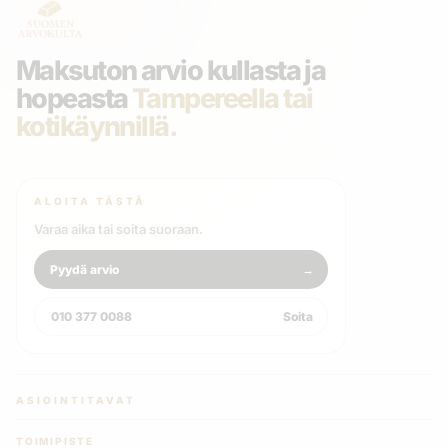
Maksuton arvio kullasta ja
hopeasta
Tampereella tai
kotikäynnillä.
ALOITA TÄSTÄ
Varaa aika tai soita suoraan.
Pyydä arvio
→
010 377 0088
Soita
ASIOINTITAVAT
TOIMIPISTE