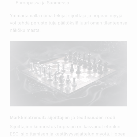
Euroopassa ja Suomessa.
Ymmärtämällä nämä tekijät sijoittaja ja hopean myyjä
voi tehdä perusteltuja päätöksiä juuri oman tilanteensa
näkökulmasta.
Markkinatrendit: sijoittajien ja teollisuuden rooli
Sijoittajien kiinnostus hopeaan on kasvanut etenkin
ESG-sijoittamisen ja kestävyysajattelun myötä. Hopea