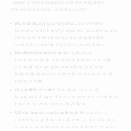
Hopean hinta on seurausta useiden tekijöiden
yhteisvaikutuksesta. Tärkeimpiä ovat:
Markkinakysyntä ja -tarjonta:
Jalometallien
kaivostoiminta, kierrätys sekä teollisuuden kulutus
(erityisesti elektroniikka ja aurinkopaneelit)
vaikuttavat suoraan tarjontaan ja kysyntään.
Maailmantalouden tilanne:
Epävakaat
talousnäkymät ja inflaatio kannustavat sijoittajia
etsimään suojaa epävarmuudelta, jolloin he
kääntävät katseensa esimerkiksi hopeaan, mikä
nostaa hintaa.
Geopoliittiset riskit:
Kansainväliset kriisit,
kauppasodat ja poliittinen epävarmuus voivat lisätä
hopean kysyntää arvon säilyttäjänä.
US-dollarimääräiset markkinat:
Hopean hinta
noteerataan globaalisti dollareissa, joten dollarin
vahvuus tai heikkous heijastuu hintakehitykseen