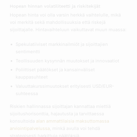
Hopean hinnan volatiliteetti ja riskitekijät
Hopean hinta voi olla varsin herkkä vaihtelulle, mikä
voi merkitä sekä mahdollisuuksia että riskejä
sijoittajalle. Hintavaihteluun vaikuttavat muun muassa:
Spekulatiiviset markkinailmiöt ja sijoittajien
sentimentti
Teollisuuden kysynnän muutokset ja innovaatiot
Poliittiset päätökset ja kansainväliset
kauppasuhteet
Valuuttakurssimuutokset erityisesti USD/EUR-
suhteessa
Riskien hallinnassa sijoittajan kannattaa miettiä
sijoitushorisonttia, hajautusta ja tarvittaessa
konsultoida
alan ammattilaisia maksuttomassa
arviointipalvelussa
, minkä avulla voi tehdä
strategisesti harkittuja päätöksiä.