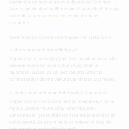
käytännön esimerkkejä myyntitilanteista? Suomen
Arvokullan sivuilta löydät runsaasti hyödyllistä tietoa ja
mahdollisuuden
varata aikasi maksuttomaan
arviointiin
.
Usein kysytyt kysymykset hopean hinnasta (UKK)
1. Miten hopean hinta määräytyy?
Hopean hinta määräytyy päivittäin maailmanlaajuisilla
raaka-ainepörsseillä perustuen kysyntään ja
tarjontaan. Lisäksi paikalliset valuuttakurssit ja
toimitusketjun tilanne vaikuttavat hintaan Suomessa.
2. Voiko hopean hinnan kehittymistä ennustaa?
Hopean hinnan ennustaminen on haastavaa, sillä se
riippuu useista muuttujista, kuten talouden
suhdanteista, geopoliittisista riskeistä ja teknologian
kehityksestä. Asiantuntijat suosittelevat sijoittajille