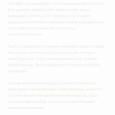
nähdään usein kultaakin edullisempana vaihtoehtona,
kun pyritään säilyttämään varallisuuden arvoa
epävakaina aikoina. ETF-rahastojen ja muiden
sijoitusinstrumenttien tarjoamat helpot pääsykanavat
ovat lisänneet hopean likviditeettiä ja
markkinatoimintaa.
Teollisuuskysyntä on toinen merkittävä ohjaava tekijä.
Resurssien pienentyessä ja uusiutuvan energian
teknologiassa, kuten aurinkopaneeleissa, hopean
käyttö kasvaa. Tämä lisää painetta hinnalle pitkässä
juoksussa.
Seuraa markkinatrendejä ja syvennä tietämystäsi
esimerkiksi
varaamalla ajan maksuttomaan arviointiin
Suomen Arvokullan asiantuntijoiden kanssa
, jotka
tarjoavat ajantasaista, luotettavaa tietoa hopean
markkinatilanteesta.