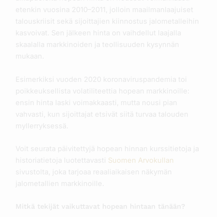
etenkin vuosina 2010–2011, jolloin maailmanlaajuiset
talouskriisit sekä sijoittajien kiinnostus jalometalleihin
kasvoivat. Sen jälkeen hinta on vaihdellut laajalla
skaalalla markkinoiden ja teollisuuden kysynnän
mukaan.
Esimerkiksi vuoden 2020 koronaviruspandemia toi
poikkeuksellista volatiliteettia hopean markkinoille:
ensin hinta laski voimakkaasti, mutta nousi pian
vahvasti, kun sijoittajat etsivät siitä turvaa talouden
myllerryksessä.
Voit seurata päivitettyjä hopean hinnan kurssitietoja ja
historiatietoja luotettavasti
Suomen Arvokullan
sivustolta, joka tarjoaa reaaliaikaisen näkymän
jalometallien markkinoille.
Mitkä tekijät vaikuttavat hopean hintaan tänään?