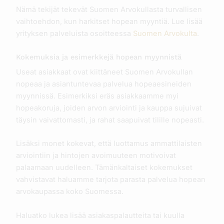
Nämä tekijät tekevät Suomen Arvokullasta turvallisen
vaihtoehdon, kun harkitset hopean myyntiä. Lue lisää
yrityksen palveluista osoitteessa
Suomen Arvokulta
.
Kokemuksia ja esimerkkejä hopean myynnistä
Useat asiakkaat ovat kiittäneet Suomen Arvokullan
nopeaa ja asiantuntevaa palvelua hopeaesineiden
myynnissä. Esimerkiksi eräs asiakkaamme myi
hopeakoruja, joiden arvon arviointi ja kauppa sujuivat
täysin vaivattomasti, ja rahat saapuivat tilille nopeasti.
Lisäksi monet kokevat, että luottamus ammattilaisten
arviointiin ja hintojen avoimuuteen motivoivat
palaamaan uudelleen. Tämänkaltaiset kokemukset
vahvistavat haluamme tarjota parasta palvelua hopean
arvokaupassa koko Suomessa.
Haluatko lukea lisää asiakaspalautteita tai kuulla