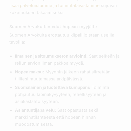
lisää palveluistamme ja toimintatavastamme
sujuvan
kokemuksen takaamiseksi.
Suomen Arvokullan edut hopean myyjälle
Suomen Arvokulta erottautuu kilpailijoistaan useilla
tavoilla:
Ilmainen ja sitoumukseton arviointi:
Saat selkeän ja
reilun arvion ilman pakkoa myydä.
Nopea maksu:
Myynnin jälkeen rahat siirretään
tilillesi muutamassa arkipäivässä.
Suomalainen ja luotettava kumppani:
Toiminta
pohjautuu läpinäkyvyyteen, rehellisyyteen ja
asiakaslähtöisyyteen.
Asiantuntijapalvelu:
Saat opastusta sekä
markkinatilanteesta että hopean hinnan
muodostumisesta.