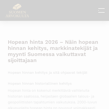
Siirry
sisältöön
Hopean hinta 2026 – Näin hopean
hinnan kehitys, markkinatekijät ja
myynti Suomessa vaikuttavat
sijoittajaan
Hopean hinnan kehitys ja sitä ohjaavat tekijät
Hopean hinnan historiallinen kehitys
Hopean hinta on kokenut merkittäviä vaihteluita
historian saatossa, heijastaen globaalien talous- ja
geopoliittisten tapahtumien vaikutuksia. 2000-luvun
alkupuolelta hopean hinta on noussut voimakkaasti