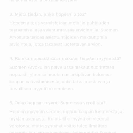
hajauttamista ja pitkäjänteisyyttä.
3. Mistä tiedän, onko hopeani aitoa?
Hopean aitous varmistetaan metallin puhtauden
testaamisella ja asiantuntevalla arvioinnilla. Suomen
Arvokulta tarjoaa asiantuntijoiden maksuttomia
arviointeja, jotka takaavat luotettavan arvion.
4. Kuinka nopeasti saan maksun hopean myynnistä?
Suomen Arvokullan palvelussa maksut suoritetaan
nopeasti, yleensä muutaman arkipäivän kuluessa
kaupan vahvistamisesta, mikä takaa joustavan ja
turvallisen myyntikokemuksen.
5. Onko hopean myynti Suomessa verollista?
Hopean myynnin verotus riippuu kaupan luonteesta ja
myyjän asemasta. Kuluttajille myynti on yleensä
verotonta, mutta syntynyt voitto tulee ilmoittaa
verottajalle tilanteen mukaan. Asiantuntijat Suomen