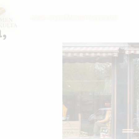
Kullan myynti
Meistä
Yhteystiedot
,