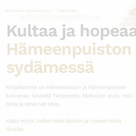
Siirry
sisältöön
SUOMEN ARVOKULTA · TAMPERE
Koti
Tampere
Kotikäynti
Palvelut
▾
Kultaa ja hopeaa
Hämeenpuiston
sydämessä
Kivijalkamme on Hämeenkadun ja Hämeenpuiston
kulmassa, keskellä Tamperetta. Maksuton arvio, reilu
hinta ja rahat heti tilille.
Katso myös:
kullan hinta tänään
ja
hopean hinta
tänään
.