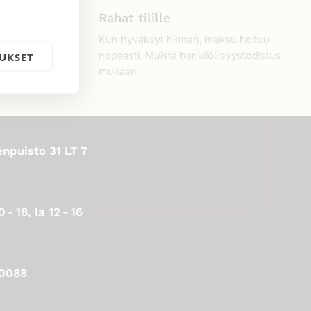
Rahat tilille
aiseen
Kun hyväksyt hinnan, maksu hoituu
 Pohdit
nopeasti. Muista henkilöllisyystodistus
UKSET
mukaan.
npuisto 31 LT 7
 - 18, la 12 - 16
 0088