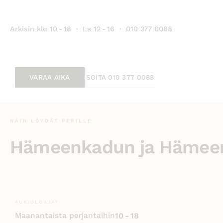
Arkisin klo 10 - 18 · La 12 - 16 ·
010 377 0088
VARAA AIKA
SOITA 010 377 0088
NÄIN LÖYDÄT PERILLE
Hämeenkadun ja Hämee
AUKIOLOAJAT
Maanantaista perjantaihin
10 - 18