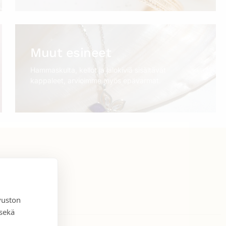
Muut esineet
Hammaskulta, kellot ja jalokiviä sisältävät
kappaleet, arvioimme myös epävarmat.
vuston
 sekä