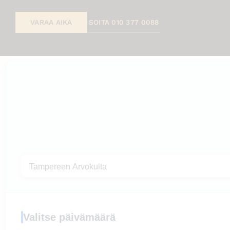
VARAA AIKA
SOITA 010 377 0088
Valitse päivämäärä