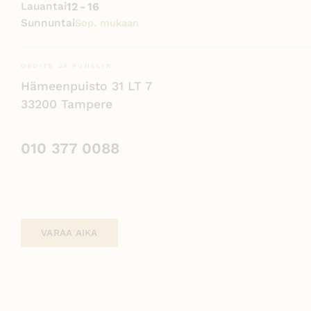
Lauantai
12 - 16
Sunnuntai
Sop. mukaan
OSOITE JA PUHELIN
Hämeenpuisto 31 LT 7
33200 Tampere
010 377 0088
VARAA AIKA