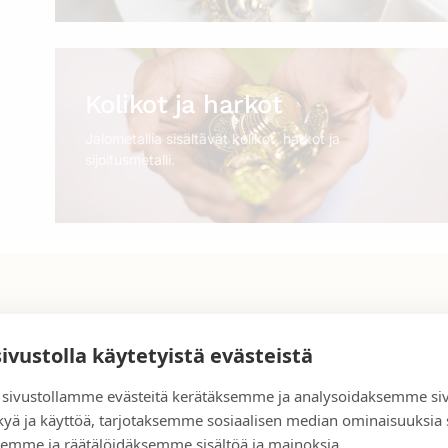
Kolikot ja harkot
Jalometallia sisältävät kolikot, harkot ja
sijoitusmetalli.
sivustolla käytetyistä evästeistä
sivustollamme evästeitä kerätäksemme ja analysoidaksemme si
kyä ja käyttöä, tarjotaksemme sosiaalisen median ominaisuuksia
emme ja räätälöidäksemme sisältöä ja mainoksia.