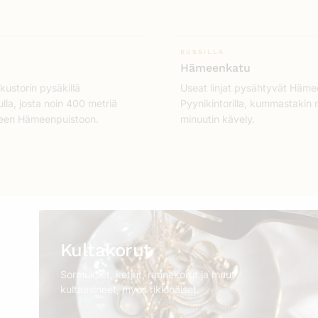
BUSSILLA
i
Hämeenkatu
kustorin pysäkillä
Useat linjat pysähtyvät Häme
la, josta noin 400 metriä
Pyynikintorilla, kummastaki
teen Hämeenpuistoon.
minuutin kävely.
Kultakorut
Sormukset, ketjut, rannekorut ja muut
kultaesineet, myös rikkinäiset.