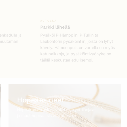
AUTOLLA
Parkki lähellä
enkadulla ja
Pysäköi P-Hämppiin, P-Tulliin tai
n muutaman
Laukontorin pysäköintiin, joista on lyhyt
kävely. Hämeenpuiston varrella on myös
katupaikkoja, ja pysäköintivyöhyke on
täällä keskustaa edullisempi.
Hopeaesineet
Hopeakorut, ruokailuvälineet, kynttilänjalat
ja muut hopeaa sisältävät esineet.