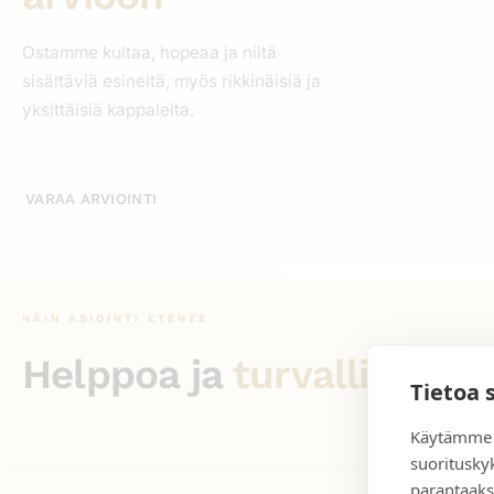
Ostamme kultaa, hopeaa ja niitä
sisältäviä esineitä, myös rikkinäisiä ja
yksittäisiä kappaleita.
VARAA ARVIOINTI
NÄIN ASIOINTI ETENEE
Helppoa ja
turvallista
Tietoa 
Käytämme 
suoritusky
parantaaks