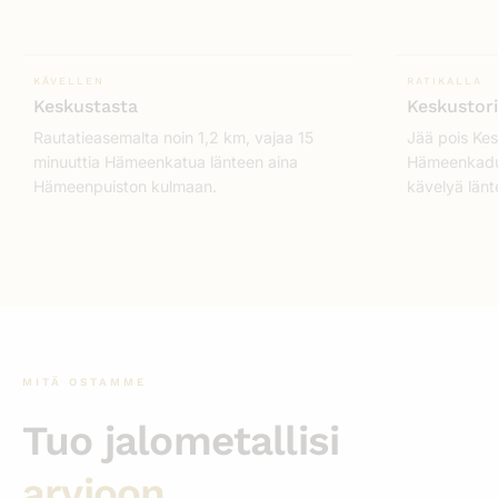
KÄVELLEN
RATIKALLA
Keskustasta
Keskustor
Rautatieasemalta noin 1,2 km, vajaa 15
Jää pois Kes
minuuttia Hämeenkatua länteen aina
Hämeenkadul
Hämeenpuiston kulmaan.
kävelyä län
MITÄ OSTAMME
Tuo jalometallisi
arvioon