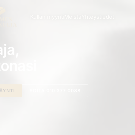
Kullan myynti
Meistä
Yhteystiedot
ja,
tonasi
ÄYNTI
SOITA 010 377 0088