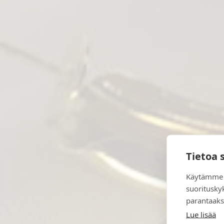
Tietoa 
Käytämme 
suoritusky
parantaaks
Lue lisää