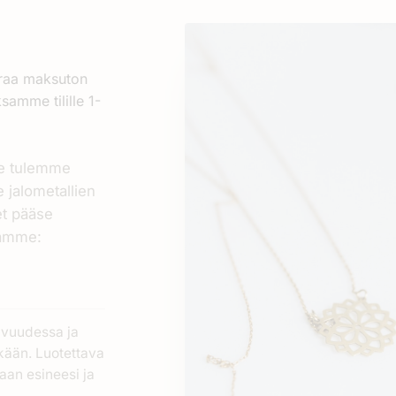
araa maksuton
samme tilille 1-
me tulemme
 jalometallien
et pääse
samme:
avuudessa ja
ekään. Luotettava
aan esineesi ja