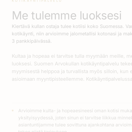
KOTIKÄYNTIPALVELU
Me tulemme luoksesi
Kiertävä kullan ostaja tulee kotiisi koko Suomessa. V
kotikäynti, niin arvioimme jalometallisi kotonasi ja mak
3 pankkipäivässä.
Kultaa ja hopeaa ei tarvitse tulla myymään meille, 
luoksesi. Suomen Arvokullan kotikäyntipalvelu tekee
myymisestä helppoa ja turvallista myös silloin, kun 
asioimaan myyntipisteellemme. Kotikäyntipalvelus
Arvioimme kulta- ja hopeaesineesi oman kotisi muk
yksityisyydessä, joten sinun ei tarvitse liikkua minn
asiantuntijamme tulee sovittuna ajankohtana arvioim
tekee niistä tarjouksen.