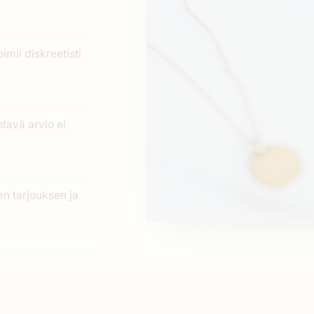
imii diskreetisti
htavä arvio ei
n tarjouksen ja