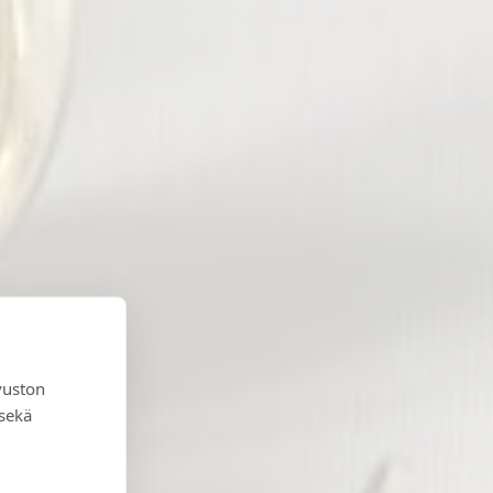
vuston
 sekä