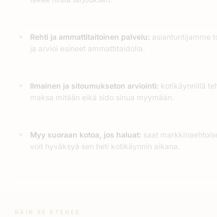
Rehti ja ammattitaitoinen palvelu:
asiantuntijamme to
ja arvioi esineet ammattitaidolla.
Ilmainen ja sitoumukseton arviointi:
kotikäynnillä te
maksa mitään eikä sido sinua myymään.
Myy suoraan kotoa, jos haluat:
saat markkinaehtoise
voit hyväksyä sen heti kotikäynnin aikana.
NÄIN SE ETENEE