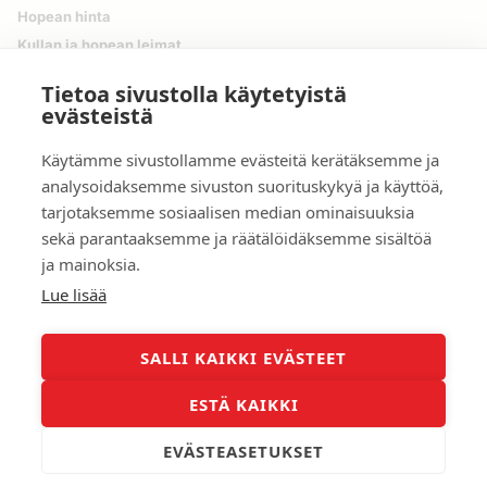
Hopean hinta
Kullan ja hopean leimat
MYY MEILLE
Tietoa sivustolla käytetyistä
evästeistä
Ostetaan kultaa
Ostetaan hopeaa
Käytämme sivustollamme evästeitä kerätäksemme ja
Ostamme korut
analysoidaksemme sivuston suorituskykyä ja käyttöä,
Kultaharkot
tarjotaksemme sosiaalisen median ominaisuuksia
Kolikot ja markat
sekä parantaaksemme ja räätälöidäksemme sisältöä
ja mainoksia.
YHTEYS
Lue lisää
Suomen Arvokulta Oy
Hämeenpuisto 31 LT 7
33200 Tampere
SALLI KAIKKI EVÄSTEET
asiakaspalvelu@suomenarvokulta.fi
ESTÄ KAIKKI
Facebook
EVÄSTEASETUKSET
TikTok
SV
Instagram