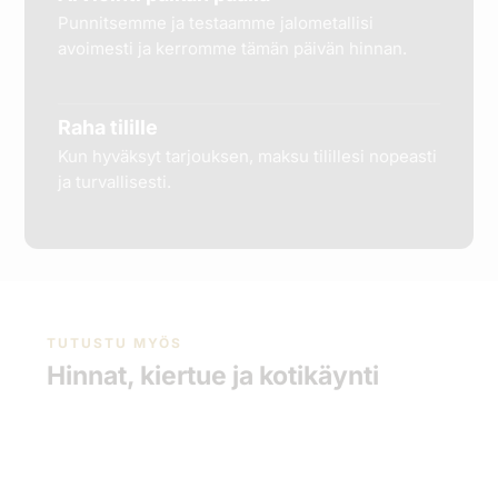
Punnitsemme ja testaamme jalometallisi
avoimesti ja kerromme tämän päivän hinnan.
Raha tilille
Kun hyväksyt tarjouksen, maksu tilillesi nopeasti
ja turvallisesti.
TUTUSTU MYÖS
Hinnat, kiertue ja kotikäynti
Kullan