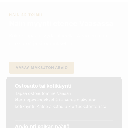
NÄIN SE TOIMII
Näin myynti etenee Vaasassa
Kolme tapaa myydä alueella. Arvio on aina
maksuton ja sitoumukseton.
VARAA MAKSUTON ARVIO
Ostoauto tai kotikäynti
Tapaa ostoautomme Vaasan
kiertuepysähdyksellä tai varaa maksuton
kotikäynti. Katso aikataulu kiertuekalenterista.
Arviointi paikan päällä