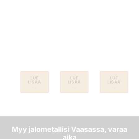
hinta
Kotikäynti
tänään
Kiertuekalenteri
Vaasaan
14k, 18k
Katso
vai 999?
milloin
Asiantuntija
Katso
ostoauto
tulee
mistä
pysähtyy
kotiisi
kullan
Vaasassa
arvioimaan
hinta
ja
jalometallisi
muodostuu.
Pohjanmaalla.
maksutta.
LUE
LUE
LUE
LISÄÄ
LISÄÄ
LISÄÄ
→
→
→
Myy jalometallisi Vaasassa, varaa
aika