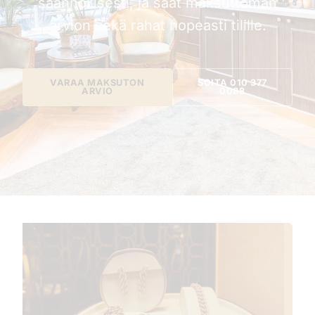
säännöllisesti, ja saat maksuttoman
arvion sekä rahat nopeasti tilille.
VARAA MAKSUTON
SOITA 010 377
ARVIO
0088