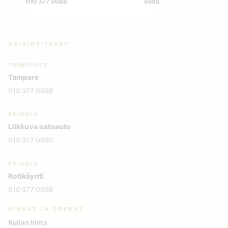
010 377 0088
Soita
ASIOINTITAVAT
TOIMIPISTE
Tampere
010 377 0088
PALVELU
Liikkuva ostoauto
010 377 0080
PALVELU
Kotikäynti
010 377 0088
HINNAT JA OPPAAT
Kullan hinta