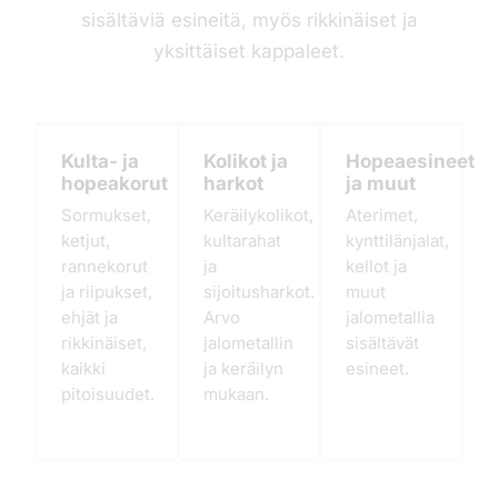
sisältäviä esineitä, myös rikkinäiset ja
yksittäiset kappaleet.
Kulta- ja
Kolikot ja
Hopeaesineet
hopeakorut
harkot
ja muut
Sormukset,
Keräilykolikot,
Aterimet,
ketjut,
kultarahat
kynttilänjalat,
rannekorut
ja
kellot ja
ja riipukset,
sijoitusharkot.
muut
ehjät ja
Arvo
jalometallia
rikkinäiset,
jalometallin
sisältävät
kaikki
ja keräilyn
esineet.
pitoisuudet.
mukaan.