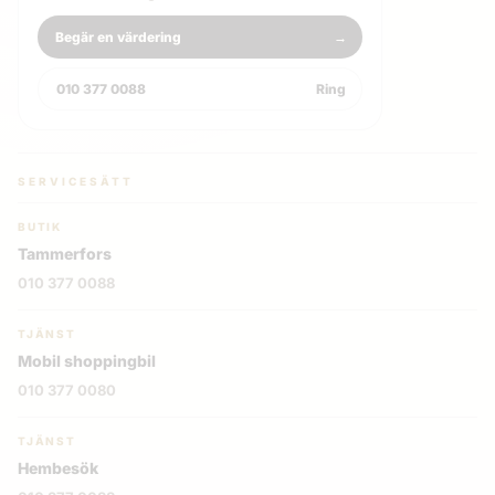
Hämeenpuisto 31 LT 7
Begär en värdering
→
010 377 0088
Ring
pe 7. elo, 15:00 - 15:30
Tampereen Arvokulta
SERVICESÄTT
Birkaland
Tammerfors
BUTIK
Tammerfors
Hämeenpuisto 31 LT 7
010 377 0088
pe 7. elo, 15:30 - 16:00
TJÄNST
Mobil shoppingbil
Tampereen Arvokulta
010 377 0080
Birkaland
TJÄNST
Tammerfors
Hembesök
Hämeenpuisto 31 LT 7