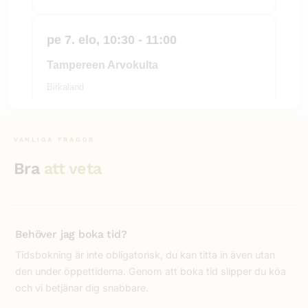
pe 7. elo, 10:30 - 11:00
Tampereen Arvokulta
Birkaland
Tammerfors
Hämeenpuisto 31 LT 7
VANLIGA FRÅGOR
Bra
att veta
pe 7. elo, 11:00 - 11:30
Tampereen Arvokulta
Birkaland
Behöver jag boka tid?
Tammerfors
Tidsbokning är inte obligatorisk, du kan titta in även utan
Hämeenpuisto 31 LT 7
den under öppettiderna. Genom att boka tid slipper du köa
och vi betjänar dig snabbare.