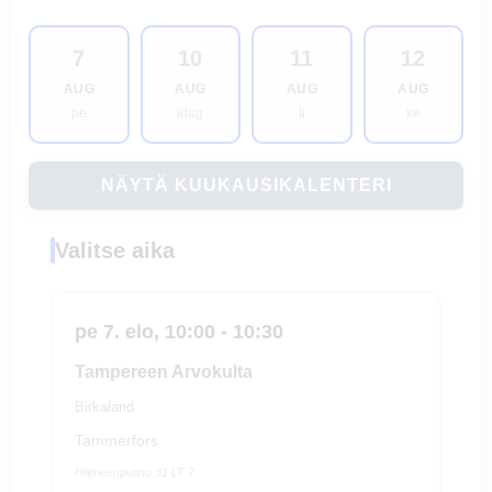
7
10
11
12
AUG
AUG
AUG
AUG
pe
idag
ti
ke
NÄYTÄ KUUKAUSIKALENTERI
Valitse aika
pe 7. elo, 10:00 - 10:30
Tampereen Arvokulta
Birkaland
Tammerfors
Hämeenpuisto 31 LT 7