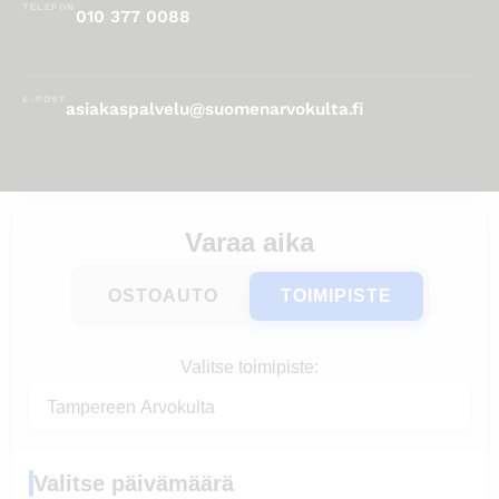
TELEFON
010 377 0088
E-POST
asiakaspalvelu@suomenarvokulta.fi
Varaa aika
OSTOAUTO
TOIMIPISTE
Valitse toimipiste:
Valitse päivämäärä