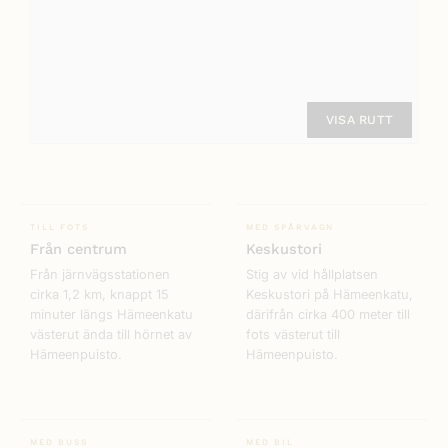
VISA RUTT
TILL FOTS
MED SPÅRVAGN
Från centrum
Keskustori
Från järnvägsstationen
Stig av vid hållplatsen
cirka 1,2 km, knappt 15
Keskustori på Hämeenkatu,
minuter längs Hämeenkatu
därifrån cirka 400 meter till
västerut ända till hörnet av
fots västerut till
Hämeenpuisto.
Hämeenpuisto.
MED BUSS
MED BIL