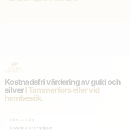
Birkaland
Tammerfors
Hämeenpuisto 31 LT 7
pe 7. elo, 14:00 - 14:30
Tampereen Arvokulta
Birkaland
Tammerfors
Hämeenpuisto 31 LT 7
Kostnadsfri värdering av guld och
silver
I Tammerfors eller vid
hembesök.
pe 7. elo, 14:30 - 15:00
Tampereen Arvokulta
Birkaland
BÖRJA HÄR
Boka tid eller ring direkt.
Tammerfors