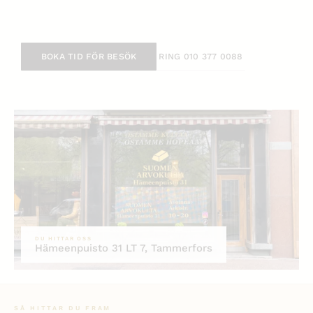
BOKA TID FÖR BESÖK
RING 010 377 0088
DU HITTAR OSS
Hämeenpuisto 31 LT 7, Tammerfors
SÅ HITTAR DU FRAM