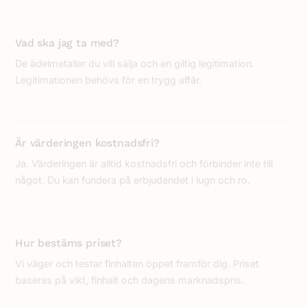
pe 7. elo, 11:30 - 12:00
Tampereen Arvokulta
Vad ska jag ta med?
Birkaland
De ädelmetaller du vill sälja och en giltig legitimation.
Legitimationen behövs för en trygg affär.
Tammerfors
Hämeenpuisto 31 LT 7
Är värderingen kostnadsfri?
pe 7. elo, 12:00 - 12:30
Ja. Värderingen är alltid kostnadsfri och förbinder inte till
Tampereen Arvokulta
något. Du kan fundera på erbjudandet i lugn och ro.
Birkaland
Tammerfors
Hämeenpuisto 31 LT 7
Hur bestäms priset?
Vi väger och testar finhalten öppet framför dig. Priset
baseras på vikt, finhalt och dagens marknadspris.
pe 7. elo, 12:30 - 13:00