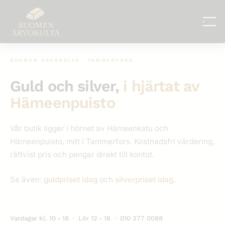
Hoppa
till
innehåll
SUOMEN ARVOKULTA · TAMMERFORS
Guld och silver,
i hjärtat av
Hämeenpuisto
Vår butik ligger i hörnet av Hämeenkatu och
Hämeenpuisto, mitt i Tammerfors. Kostnadsfri värdering,
rättvist pris och pengar direkt till kontot.
Se även:
guldpriset idag
och
silverpriset idag
.
Vardagar kl. 10 - 18 · Lör 12 - 16 ·
010 377 0088