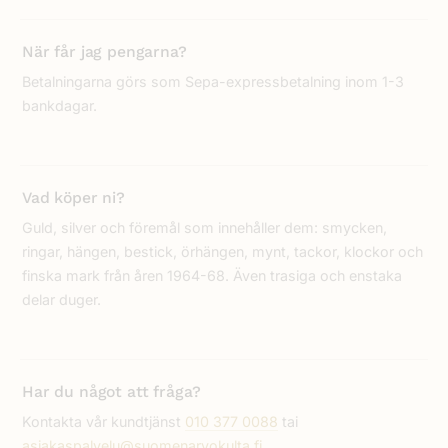
Tampereen Arvokulta
Birkaland
När får jag pengarna?
Tammerfors
Betalningarna görs som Sepa-expressbetalning inom 1-3
bankdagar.
Hämeenpuisto 31 LT 7
pe 7. elo, 13:00 - 13:30
Vad köper ni?
Tampereen Arvokulta
Guld, silver och föremål som innehåller dem: smycken,
Birkaland
ringar, hängen, bestick, örhängen, mynt, tackor, klockor och
finska mark från åren 1964-68. Även trasiga och enstaka
Tammerfors
delar duger.
Hämeenpuisto 31 LT 7
pe 7. elo, 13:30 - 14:00
Har du något att fråga?
Kontakta vår kundtjänst
010 377 0088
tai
Tampereen Arvokulta
asiakaspalvelu@suomenarvokulta.fi
.