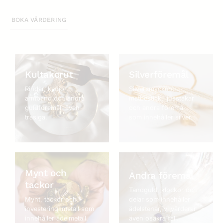
BOKA VÄRDERING
Kultakorut
Silverföremål
Ringar, kedjor,
Silversmycken,
armband och andra
matbestick, ljusstakar
guldföremål, även
och andra föremål
trasiga.
som innehåller silver.
Mynt och
Andra föremål
tackor
Tandguld, klockor och
Mynt, tackor och
delar som innehåller
investeringsmetall som
ädelstenar, vi värderar
innehåller ädelmetall.
även osäkra fall.